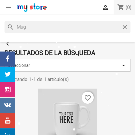
shopping_cart


(0)
search
clear
RESULTADOS DE LA BÚSQUEDA

Seleccionar
Mostrando 1-1 de 1 artículo(s)
favorite_border