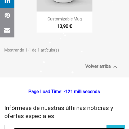
×
Crear lista de deseos

Vista rápida
Customizable Mug
Nombre de la lista de deseos
13,90 €
Mostrando 1-1 de 1 artículo(s)
Cancelar
Crear lista de deseos

Volver arriba
Page Load Time: -121 milliseconds.
Infórmese de nuestras últimas noticias y
ofertas especiales