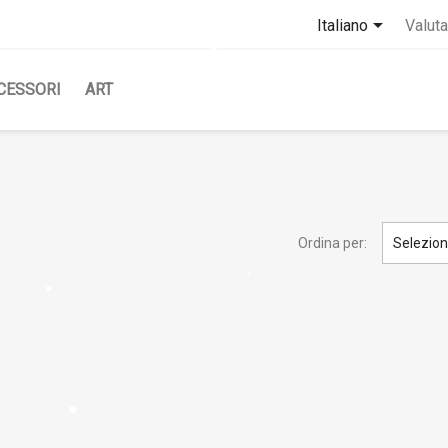

Italiano
Valuta
CESSORI
ART
Ordina per:
Selezio