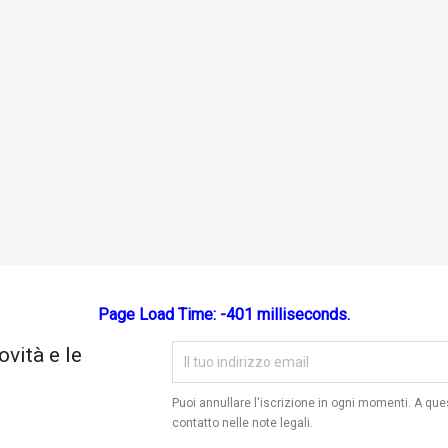
ea lista dei desideri
lista dei desideri
Annulla
Crea lista dei desideri
Page Load Time: -401 milliseconds.
ovità e le
Puoi annullare l'iscrizione in ogni momenti. A que
contatto nelle note legali.