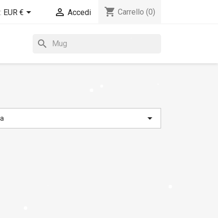
shopping_cart


Carrello
(0)
:
EUR €
Accedi
search

na