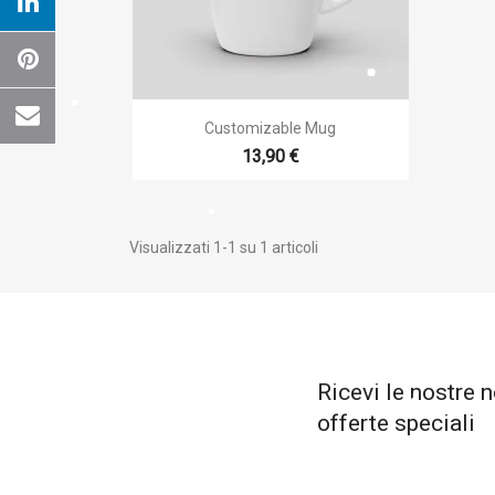
Cr

Anteprima
Customizable Mug
Nome 
13,90 €
Visualizzati 1-1 su 1 articoli
Ricevi le nostre n
offerte speciali