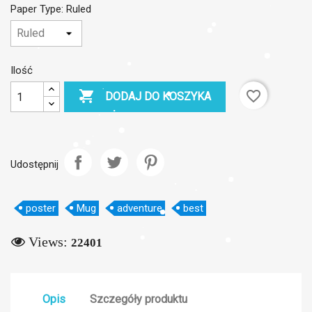
Paper Type: Ruled
×
Utwórz listę życzeń
Ilość

favorite_border
DODAJ DO KOSZYKA
Nazwa listy życzeń
Udostępnij
Anuluj
Utwórz listę życzeń
poster
Mug
adventure
best
Views:
22401
Opis
Szczegóły produktu