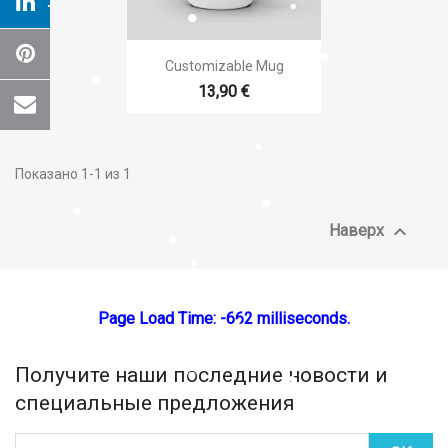
×
Create wishlist

Быстрый просмотр
Customizable Mug
Wishlist name
13,90 €
Показано 1-1 из 1
Отмена
Create wishlist

Наверх
Page Load Time: -662 milliseconds.
Получите наши последние новости и
специальные предложения