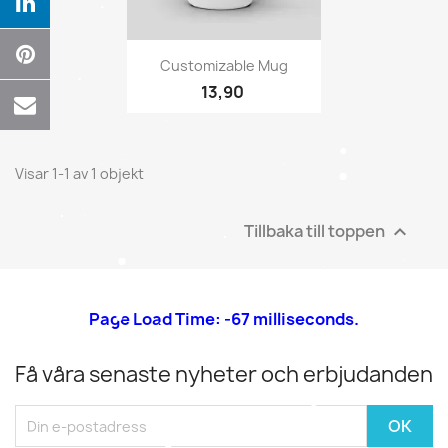
×
Skapa en önskelista
Snabbvy

Önskelistans namn
Customizable Mug
13,90
Avbryt
Skapa en önskelista
Visar 1-1 av 1 objekt
Tillbaka till toppen

Page Load Time: -67 milliseconds.
Få våra senaste nyheter och erbjudanden