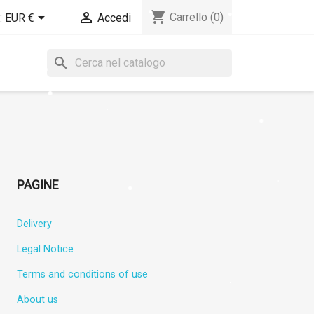
shopping_cart


Carrello
(0)
:
EUR €
Accedi
search
PAGINE
Delivery
Legal Notice
Terms and conditions of use
About us