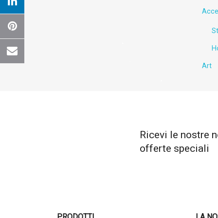
Cr
Acce
St
Nome 
H
Art
Ricevi le nostre n
offerte speciali
PRODOTTI
LA NO