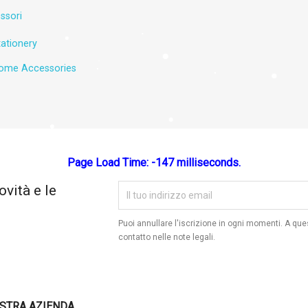
ea lista dei desideri
ssori
ationery
lista dei desideri
ome Accessories
Annulla
Crea lista dei desideri
Page Load Time: -147 milliseconds.
ovità e le
Puoi annullare l'iscrizione in ogni momenti. A que
contatto nelle note legali.
STRA AZIENDA