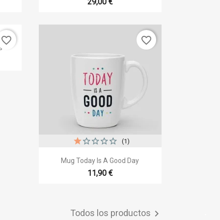
29,00 €
favorite_border
favorite_border
s
(1)

Vista rápida
Mug Today Is A Good Day
11,90 €
Todos los productos
