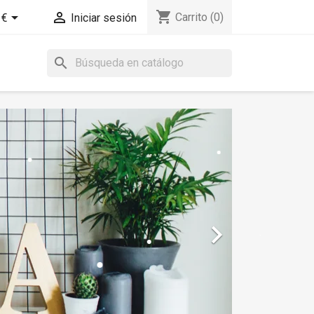
shopping_cart


Carrito
(0)
 €
Iniciar sesión
search
