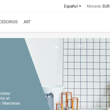

Español
Moneda:
EUR
CESORIOS
ART
ctetur
rtor et
o. Maecenas