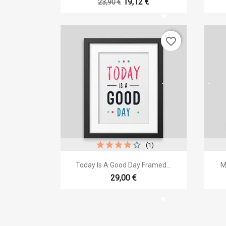
19,12 €
23,90 €
Nombr
favorite_border
(1)

Vista rápida
Today Is A Good Day Framed...
M
29,00 €