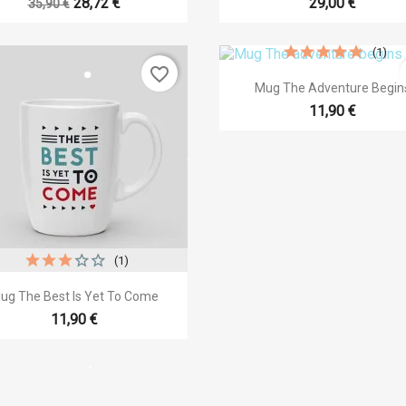
28,72 €
29,00 €
35,90 €
e de la lista de deseos
(1)
favorite_border

Vista rápida
Mug The Adventure Begin
Cancelar
Crear lista de deseos
11,90 €
(1)

Vista rápida
ug The Best Is Yet To Come
11,90 €