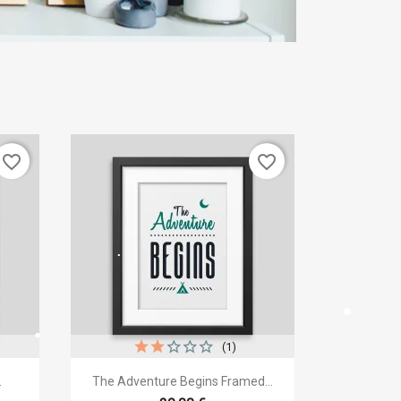
favorite_border
favorite_border
(1)
×

Vista rápida
.
The Adventure Begins Framed...