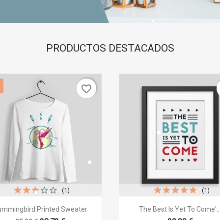
PRODUCTOS DESTACADOS
favorite_border
(1)
(1)
ear lista de deseos


Vista rápida
Vista rápida
mmingbird Printed Sweater
The Best Is Yet To Come'..