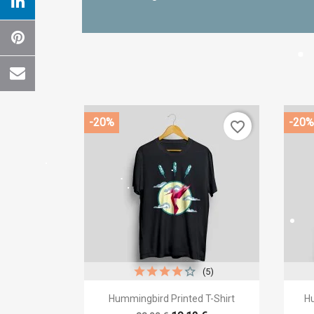
-20%
-20%
favorite_border
(5)
Cr

Vista rápida
Hummingbird Printed T-Shirt
Hu