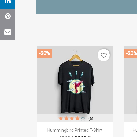
-20%
-20%
favorite_border
(5)
Cr

Быстрый просмотр
Hummingbird Printed T-Shirt
Hu