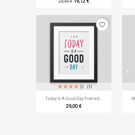
19,12 €
23,90 €
Wishl
favorite_border
(1)

Быстрый просмотр
Today Is A Good Day Framed...
M
29,00 €