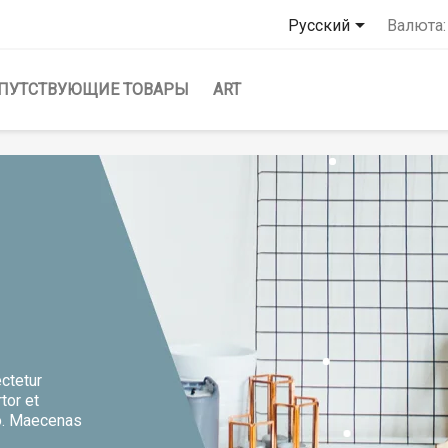

Русский
Валюта:
ПУТСТВУЮЩИЕ ТОВАРЫ
ART
ctetur
rtor et
o. Maecenas