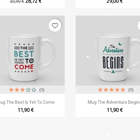
28,72 €
29,00 €
35,90 €
ist name
favorite_border
Отмена
Create wishlist
(1)
(1)


Быстрый просмотр
Быстрый просмот
ug The Best Is Yet To Come
Mug The Adventure Begin
11,90 €
11,90 €