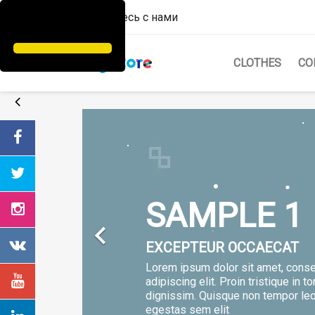
Свяжитесь с нами
CLOTHES
СО
SAMPLE 1

EXCEPTEUR OCCAECAT
Lorem ipsum dolor sit amet, conse
adipiscing elit. Proin tristique in to
dignissim. Quisque non tempor le
egestas sem elit