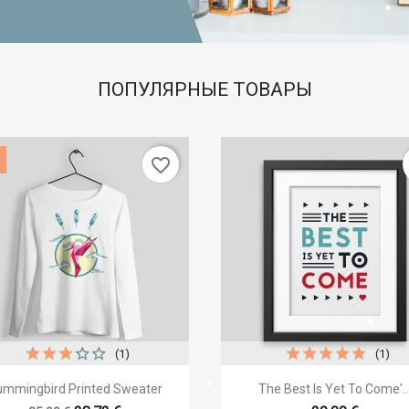
ПОПУЛЯРНЫЕ ТОВАРЫ
favorite_border
(1)
(1)
eate wishlist


Быстрый просмотр
Быстрый просмот
mmingbird Printed Sweater
The Best Is Yet To Come'..