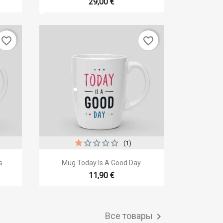
29,00 €
favorite_border
favorite_border
(1)

р
Быстрый просмотр
s
Mug Today Is A Good Day
11,90 €
Все товары
