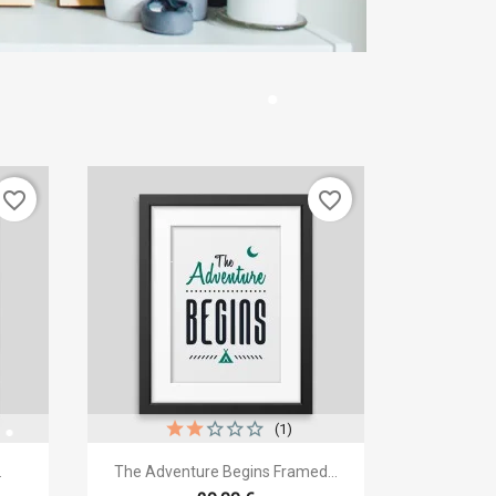
favorite_border
favorite_border
(1)
×

р
Быстрый просмотр
.
The Adventure Begins Framed...