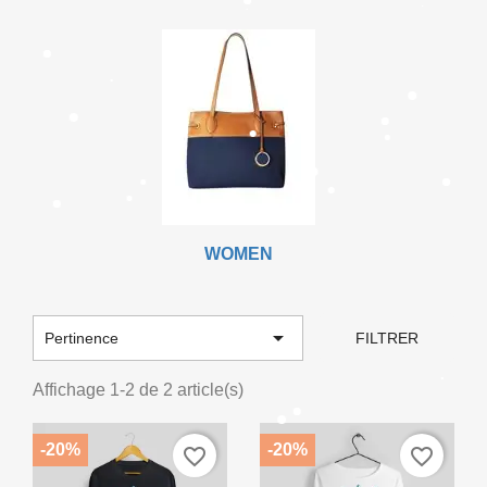
×
Créer une liste d'envies
Nom de la liste d'envies
Annuler
Créer une liste d'envies
WOMEN

Pertinence
FILTRER
Affichage 1-2 de 2 article(s)
-20%
-20%
favorite_border
favorite_border