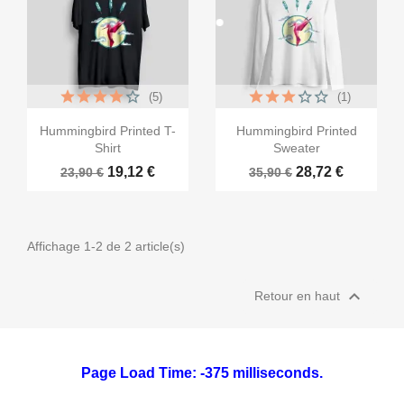
(5)
(1)


Aperçu rapide
Aperçu rapide
Hummingbird Printed T-
Hummingbird Printed
Shirt
Sweater
19,12 €
28,72 €
23,90 €
35,90 €
Affichage 1-2 de 2 article(s)

Retour en haut
Page Load Time: -375 milliseconds.