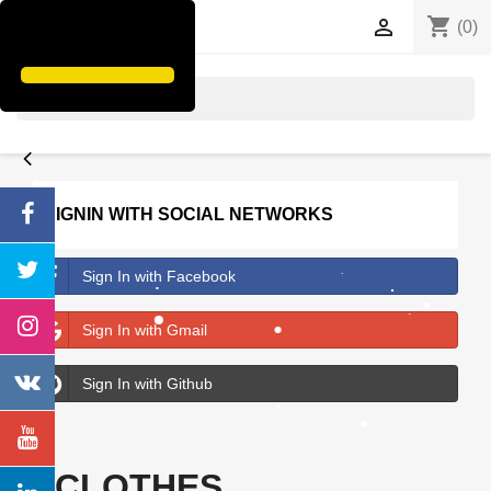
shopping_cart


(0)
search
SIGNIN WITH SOCIAL NETWORKS
Sign In with Facebook
Sign In with Gmail
Sign In with Github
CLOTHES