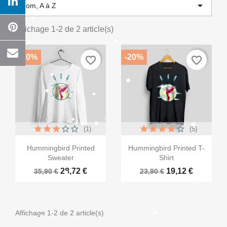

Nom, A à Z
Affichage 1-2 de 2 article(s)
×
-20%
-20%
favorite_border
favorite_border
Créer une liste d'envies
Nom de la liste d'envies
(1)
(5)


Annuler
Créer une liste d'envies
Aperçu rapide
Aperçu rapide
Hummingbird Printed
Hummingbird Printed T-
Sweater
Shirt
28,72 €
19,12 €
35,90 €
23,90 €
Affichage 1-2 de 2 article(s)