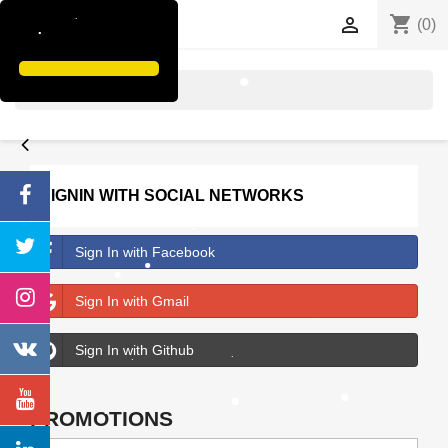
shopping_cart


(0)
search
SIGNIN WITH SOCIAL NETWORKS
Sign In with Facebook
Sign In with Gmail
Sign In with Github
PROMOTIONS