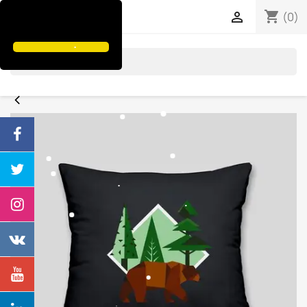
shopping_cart


(0)
search