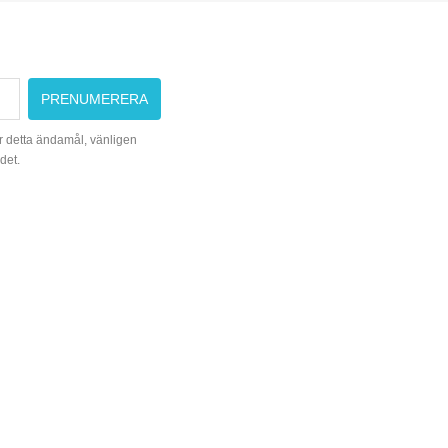
ta
r detta ändamål, vänligen
det.