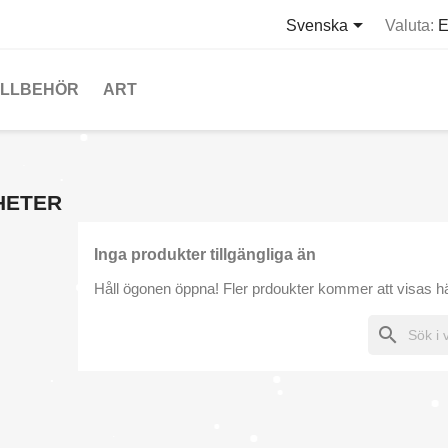

Svenska
Valuta:
ILLBEHÖR
ART
HETER
Inga produkter tillgängliga än
Håll ögonen öppna! Fler prdoukter kommer att visas här 
search
kapa en önskelista