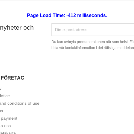
elistans namn
Page Load Time: -412 milliseconds.
 nyheter och
Avbryt
Skapa en önskelis
Du kan avbryta prenumerationen när som helst. Fö
hitta vår kontaktinformation i det rättsliga meddelan
 FÖRETAG
y
Notice
and conditions of use
us
 payment
ta oss
atskarta