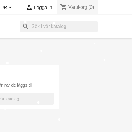
shopping_cart


Varukorg
(0)
EUR
Logga in
search
när de läggs till.
×