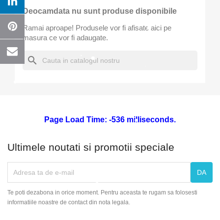
Deocamdata nu sunt produse disponibile
Numele listei de dorinte
Ramai aproape! Produsele vor fi afisate aici pe
masura ce vor fi adaugate.
search
Anuleaza
Creeaza o lista de dorinte
Page Load Time: -536 milliseconds.
Ultimele noutati si promotii speciale
Te poti dezabona in orice moment. Pentru aceasta te rugam sa folosesti
informatiile noastre de contact din nota legala.