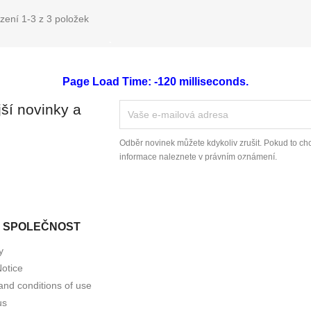
zení 1-3 z 3 položek
Page Load Time: -120 milliseconds.
jší novinky a
Odběr novinek můžete kdykoliv zrušit. Pokud to chc
informace naleznete v právním oznámení.
 SPOLEČNOST
y
Notice
and conditions of use
us