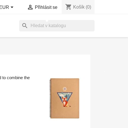
shopping_cart


Košík
(0)
EUR
Přihlásit se
search
d to combine the