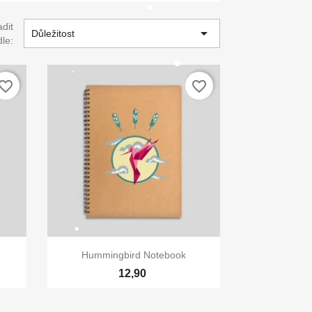
dit

Důležitost
le:
vorite_border
favorite_border
×
ní

Rychlý náhled
Hummingbird Notebook
12,90