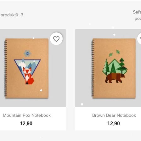
Seřa
 produktů: 3
pod
favorite_border
fa
ytvořit seznam přání
v seznamu přání
Zrušit
Vytvořit seznam přá


Rychlý náhled
Rychlý náhled
Mountain Fox Notebook
Brown Bear Notebook
12,90
12,90