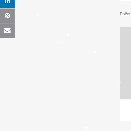
Počet
V
Náze