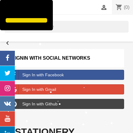
shopping_cart


(0)
search
SIGNIN WITH SOCIAL NETWORKS
Sign In with Facebook
Sign In with Gmail
Sign In with Github
STATIONERY