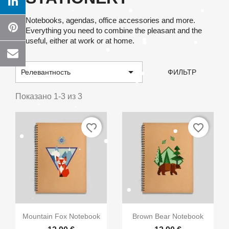
Notebooks, agendas, office accessories and more.
Everything you need to combine the pleasant and the
useful, either at work or at home.

Релевантность
ФИЛЬТР
Показано 1-3 из 3
favorite_border
favorite_border
×
Create wishlist
Wishlist name


Быстрый просмотр
Быстрый просмотр
Mountain Fox Notebook
Brown Bear Notebook