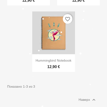
12,90 €
12,90 €
Отмена
Create wishlist
favorite_border

Быстрый просмотр
Hummingbird Notebook
12,90 €
Показано 1-3 из 3

Наверх