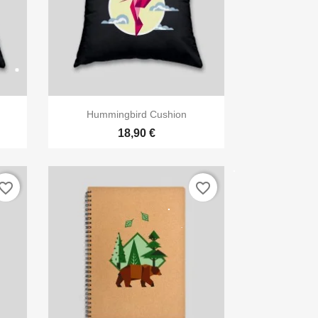
es

Aperçu rapide
Hummingbird Cushion
18,90 €
vorite_border
favorite_border