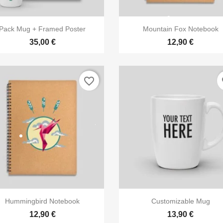


Aperçu rapide
Aperçu rapide
Pack Mug + Framed Poster
Mountain Fox Notebook
35,00 €
12,90 €
favorite_border
fa


Aperçu rapide
Aperçu rapide
Hummingbird Notebook
Customizable Mug
12,90 €
13,90 €