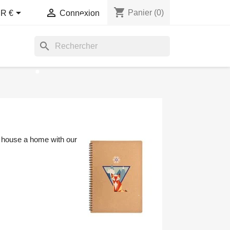
shopping_cart


Panier
(0)
R €
Connexion
search
r house a home with our