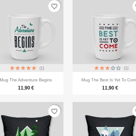
favorite_border
fa
(1)
(1)


Aperçu rapide
Aperçu rapide
Mug The Adventure Begins
Mug The Best Is Yet To Co
11,90 €
11,90 €
favorite_border
fa
réer une liste d'envies