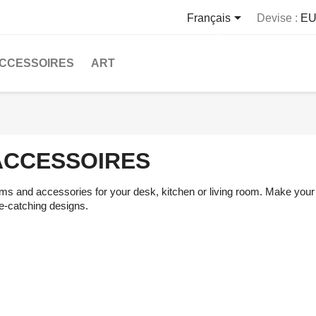

Français
Devise :
EU
CCESSOIRES
ART
ACCESSOIRES
ems and accessories for your desk, kitchen or living room. Make you
e-catching designs.