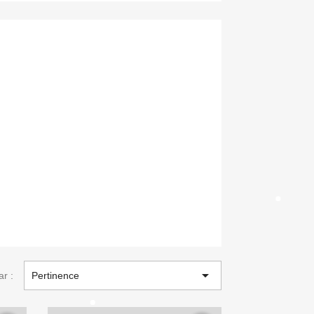

ar :
Pertinence