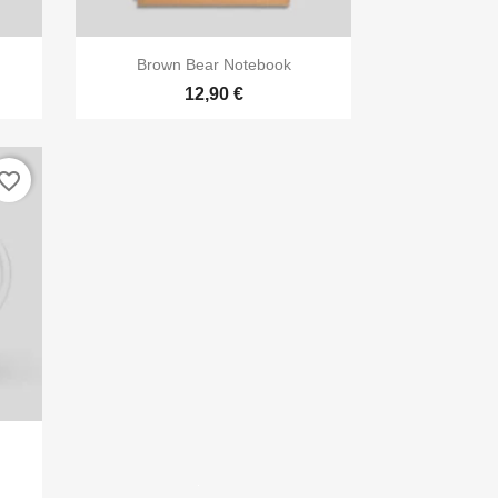

Aperçu rapide
Brown Bear Notebook
12,90 €
vorite_border