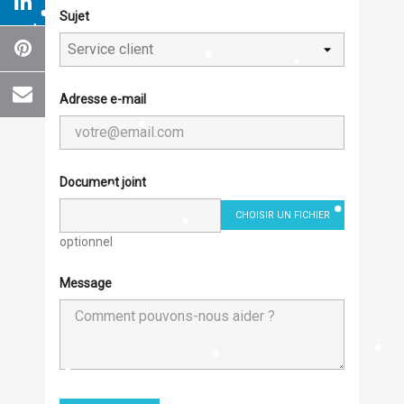
Sujet
Adresse e-mail
×
Créer une liste d'envies
Nom de la liste d'envies
Document joint
CHOISIR UN FICHIER
optionnel
Annuler
Créer une liste d'envies
Message