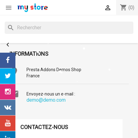
shopping_cart


(0)
search
INFORMATIONS

Presta Addons Demos Shop
France

Envoyez-nous un e-mail :
demo@demo.com
CONTACTEZ-NOUS