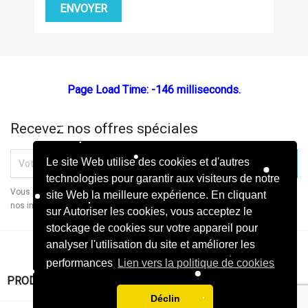
Page Load Time: -146 milliseconds.
Recevez nos offres spéciales
Le site Web utilise des cookies et d'autres
technologies pour garantir aux visiteurs de notre
Vous pouvez vous désinscrire à tout moment. Vous trouverez pour cela
site Web la meilleure expérience. En cliquant
nos informations de contact dans les conditions d'utilisation du site.
sur Autoriser les cookies, vous acceptez le
stockage de cookies sur votre appareil pour
analyser l'utilisation du site et améliorer les
performances
Lien vers la politique de cookies

PRODUITS
Déclin