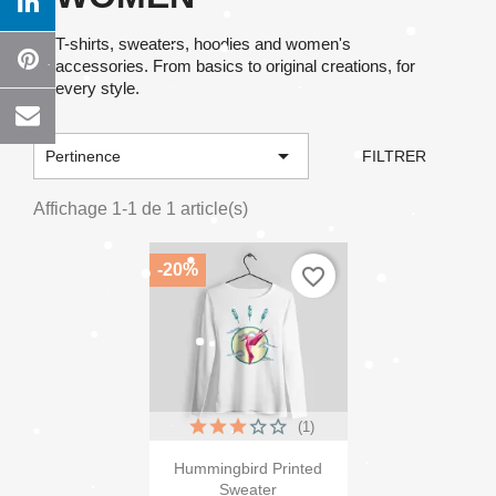
T-shirts, sweaters, hoodies and women's
accessories. From basics to original creations, for
every style.

Pertinence
FILTRER
×
Créer une liste d'envies
Affichage 1-1 de 1 article(s)
-20%
favorite_border
Nom de la liste d'envies
Annuler
Créer une liste d'envies
(1)

Aperçu rapide
Hummingbird Printed
Sweater