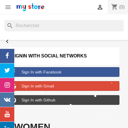
shopping_cart


(0)
search
SIGNIN WITH SOCIAL NETWORKS
Sign In with Facebook
Sign In with Gmail
Sign In with Github
WOMEN