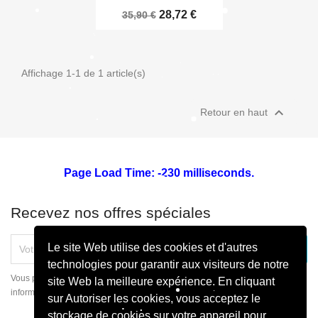
28,72 €
35,90 €
Affichage 1-1 de 1 article(s)

Retour en haut
Page Load Time: -230 milliseconds.
Recevez nos offres spéciales
Le site Web utilise des cookies et d'autres
technologies pour garantir aux visiteurs de notre
Vous pouvez vous désinscrire à tout moment. Vous trouverez pour cela nos
site Web la meilleure expérience. En cliquant
informations de contact dans les conditions d'utilisation du site.
sur Autoriser les cookies, vous acceptez le
stockage de cookies sur votre appareil pour