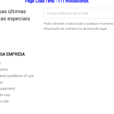
Page Load Time: -111 milliseconds.
ist name
sas últimas
tas especiais
Pode cancelar a subscrição a qualquer momento. 
informação de contacto na declaração legal.
Cancelar
Create wishlist
SSA EMPRESA
y
otice
and conditions of use
us
 payment
te-nos
o site