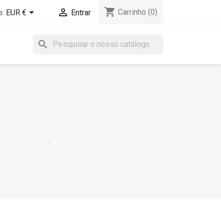
shopping_cart


Carrinho
(0)
:
EUR €
Entrar
search
×