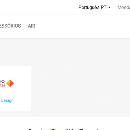

Português PT
Moeda
ESSÓRIOS
ART
 Design
eate wishlist