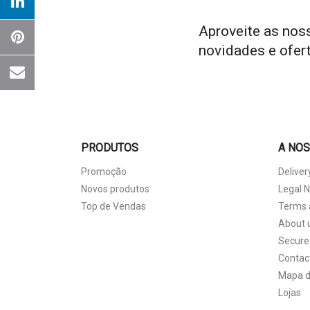
Wishl
Aproveite as nos
novidades e ofer
PRODUTOS
A NO
Promoção
Deliver
Novos produtos
Legal N
Top de Vendas
Terms 
About 
Secure
Contac
Mapa d
Lojas