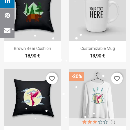


Aperçu rapide
Aperçu rapide
Brown Bear Cushion
Customizable Mug
18,90 €
13,90 €
-20%
favorite_border
favorite_border
(1)