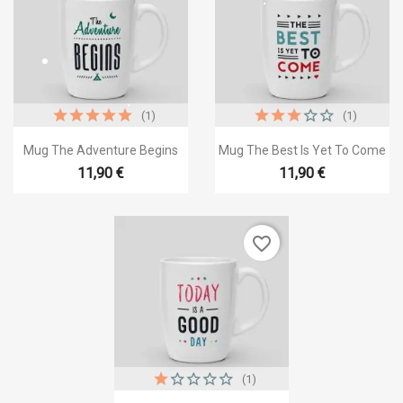
(1)
(1)


Aperçu rapide
Aperçu rapide
Mug The Adventure Begins
Mug The Best Is Yet To Come
11,90 €
11,90 €
favorite_border
(1)