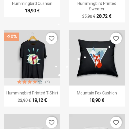


Aperçu rapide
Aperçu rapide
Hummingbird Cushion
Hummingbird Printed
Sweater
18,90 €
28,72 €
35,90 €
-20%
favorite_border
favorite_border
×
Créer une liste d'envies
Nom de la liste d'envies
(5)


Aperçu rapide
Aperçu rapide
Hummingbird Printed T-Shirt
Mountain Fox Cushion
19,12 €
18,90 €
23,90 €
Annuler
Créer une liste d'envies
favorite_border
favorite_border