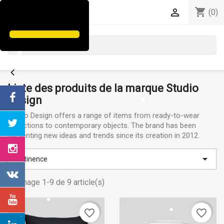
shopping_cart


(0)
search
Liste des produits de la marque Studio
Design
Studio Design offers a range of items from ready-to-wear
collections to contemporary objects. The brand has been
presenting new ideas and trends since its creation in 2012.

Pertinence
Affichage 1-9 de 9 article(s)
favorite_border
favorite_border