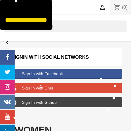
shopping_cart


(0)
search
SIGNIN WITH SOCIAL NETWORKS
Sign In with Facebook
Sign In with Gmail
Sign In with Github
WOMEN