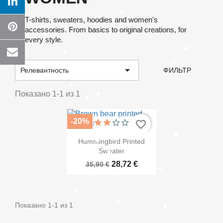
T-shirts, sweaters, hoodies and women's
accessories. From basics to original creations, for
every style.
×
Create wishlist

Релевантность
ФИЛЬТР
Показано 1-1 из 1
Wishlist name
-20%
favorite_border
(1)

Быстрый просмотр
Hummingbird Printed
Отмена
Create wishlist
Sweater
28,72 €
35,90 €
Показано 1-1 из 1