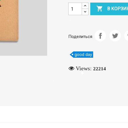

В КОРЗИ
Поделиться
good day
Views:
22214
eate wishlist
ist name