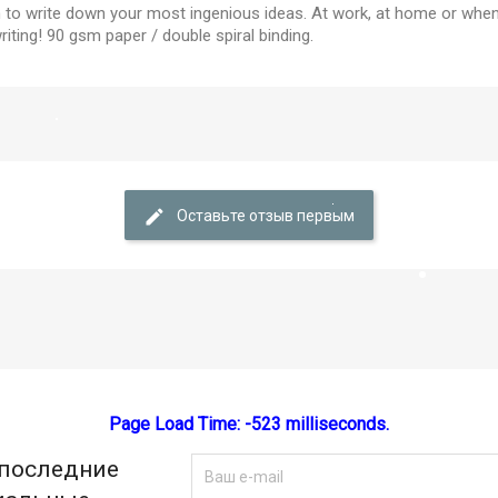
to write down your most ingenious ideas. At work, at home or when t
riting! 90 gsm paper / double spiral binding.
Отмена
Create wishlist
Оставьте отзыв первым
Page Load Time: -523 milliseconds.
 последние