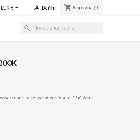
shopping_cart


Корзина
(0)
EUR €
Войти
search
BOOK
 cover made of recycled cardboard. 16x22cm