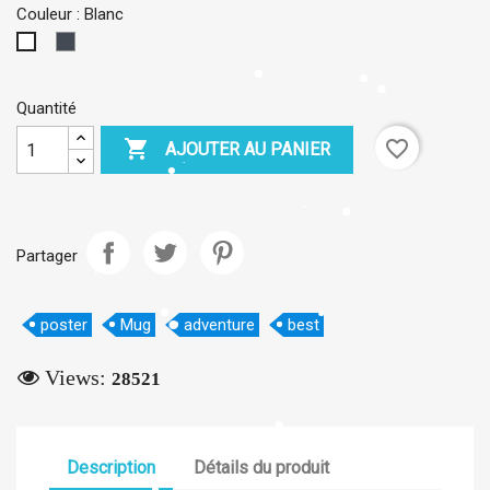
Couleur : Blanc
Noir
Blanc
×
Créer une liste d'envies
Quantité

favorite_border
Nom de la liste d'envies
AJOUTER AU PANIER
Annuler
Créer une liste d'envies
Partager
poster
Mug
adventure
best
Views:
28521
Description
Détails du produit