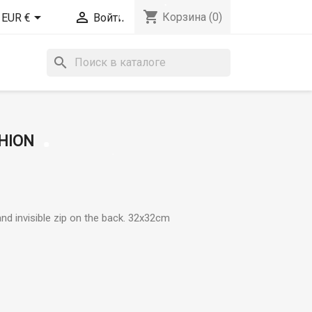
shopping_cart


Корзина
(0)
EUR €
Войти
search
HION
nd invisible zip on the back. 32x32cm