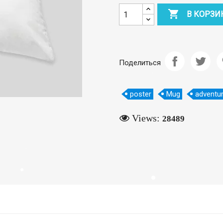

В КОРЗИ
Поделиться
poster
Mug
adventu
Views:
28489
eate wishlist
ist name